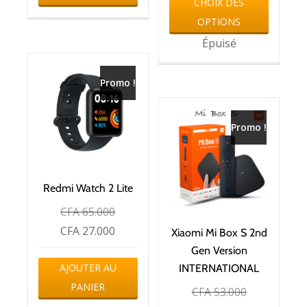
CHOIX DES
OPTIONS
Épuisé
Promo !
Promo !
Redmi Watch 2 Lite
CFA
65.000
CFA
27.000
Xiaomi Mi Box S 2nd
Gen Version
AJOUTER AU
INTERNATIONAL
PANIER
CFA
53.000