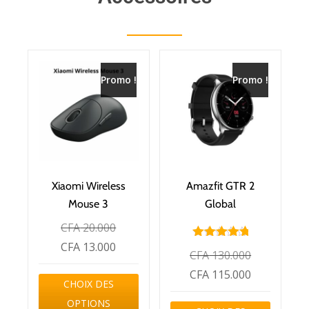
Promo !
Promo !
Xiaomi Wireless
Amazfit GTR 2
Mouse 3
Global
CFA
20.000
CFA
13.000
Note
CFA
130.000
5.00
sur 5
CFA
115.000
CHOIX DES
OPTIONS