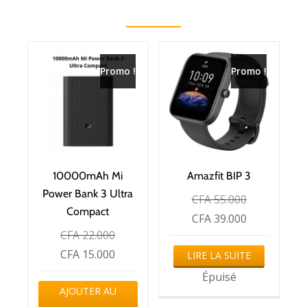
Promo !
Promo !
10000mAh Mi
Amazfit BIP 3
Power Bank 3 Ultra
CFA
55.000
Compact
CFA
39.000
CFA
22.000
CFA
15.000
LIRE LA SUITE
Épuisé
AJOUTER AU