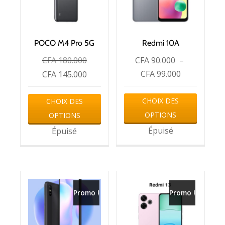
POCO M4 Pro 5G
Redmi 10A
CFA
180.000
CFA
90.000
–
CFA
99.000
CFA
145.000
CHOIX DES
CHOIX DES
OPTIONS
OPTIONS
Épuisé
Épuisé
Promo !
Promo !