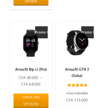
PANIER
Promo !
Promo !
Amazfit Bip U (Pro)
Amazfit GTR 2
Global
CFA
49.000
–
CFA
64.000
Note
CFA
130.000
5.00
CHOIX DES
sur 5
CFA
115.000
OPTIONS