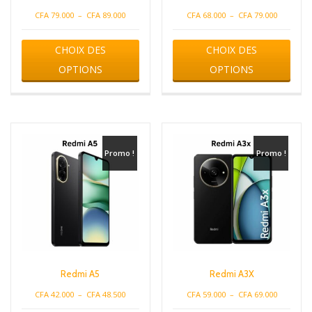
Plage
Plage
CFA
79.000
–
CFA
89.000
CFA
68.000
–
CFA
79.000
de
de
Ce
Ce
prix :
prix :
CHOIX DES
CHOIX DES
produit
produ
CFA 79.000
CFA 68.00
a
a
OPTIONS
OPTIONS
à
à
plusieurs
plusi
CFA 89.000
CFA 79.00
variations.
varia
Les
Les
options
opti
peuvent
peuv
être
être
Promo !
Promo !
choisies
chois
sur
sur
la
la
page
page
du
du
produit
produ
Redmi A5
Redmi A3X
Plage
Plage
CFA
42.000
–
CFA
48.500
CFA
59.000
–
CFA
69.000
de
de