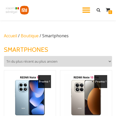
DÉPLIE
0
Aller
au
LA
contenu
Accueil
/
Boutique
/ Smartphones
NAVIG
SMARTPHONES
Promo !
Promo !