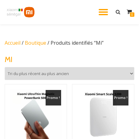
DÉPLIE
0
Aller
au
LA
contenu
Accueil
/
Boutique
/ Produits identifiés “Mi”
NAVIG
MI
Promo !
Promo !