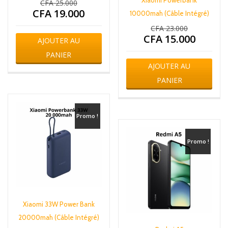
Xiaomi Powerbank
CFA
25.000
Le
CFA
19.000
prix
Le
10000mah (Câble Intégré)
initial
prix
CFA
23.000
Le
était :
actuel
CFA
15.000
prix
Le
AJOUTER AU
CFA 25.000.
est :
initial
prix
PANIER
CFA 19.000.
était :
actuel
AJOUTER AU
CFA 23.000.
est :
PANIER
CFA 15.000.
Promo !
Promo !
Xiaomi 33W Power Bank
20000mah (Câble Intégré)