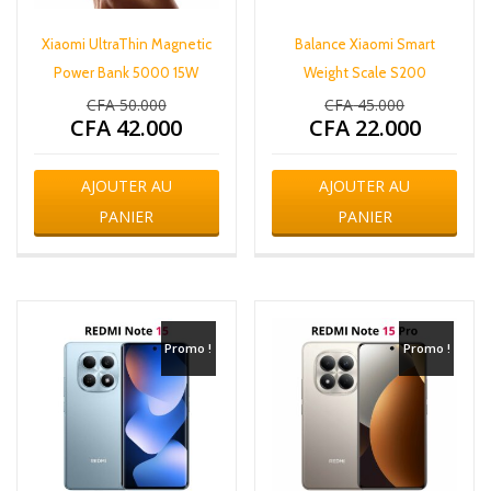
Xiaomi UltraThin Magnetic
Balance Xiaomi Smart
Power Bank 5000 15W
Weight Scale S200
CFA
50.000
CFA
45.000
Le
Le
CFA
42.000
CFA
22.000
prix
prix
Le
Le
initial
initial
prix
prix
était :
était :
actuel
actuel
AJOUTER AU
AJOUTER AU
CFA 50.000.
CFA 45.000.
est :
est :
PANIER
CFA 42.000.
PANIER
CFA 22.000.
Promo !
Promo !