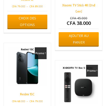
Xiaomi TV Stick 4K (2nd
Plage
CFA
79.000
–
CFA
89.000
de
Gen)
Ce
prix :
CHOIX DES
CFA
45.000
produit
Le
CFA 79.000
CFA
38.000
a
prix
Le
OPTIONS
à
plusieurs
initial
prix
CFA 89.000
variations.
était :
actuel
AJOUTER AU
Les
CFA 45.000.
est :
options
PANIER
CFA 38.000.
peuvent
être
Promo !
choisies
sur
la
page
Promo !
du
produit
Redmi 15C
Plage
CFA
68.000
–
CFA
79.000
de