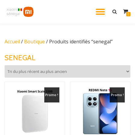
DÉPLIE
0
Aller
au
LA
contenu
Accueil
/
Boutique
/ Produits identifiés “senegal”
NAVIG
SENEGAL
Promo !
Promo !