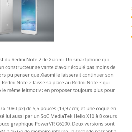
est du Redmi Note 2 de Xiaomi. Un smartphone qui
on constructeur se vante d’avoir écoulé pas moins de
lors pu penser que Xiaomi le laisserait continuer son
e Redmi Note 2 laisse sa place au Redmi Note 3 qui
 le même leitmotiv : en proposer toujours plus pour
20 x 1080 px) de 5,5 pouces (13,97 cm) et une coque en
lsé lui aussi par un SoC MediaTek Helio X10 à 8 cœurs
 puce graphique PowerVR G6200. Deux versions sont
RAM à 16 Go de mémoire interne, la seconde passant à