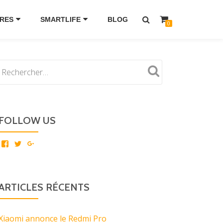
RES
SMARTLIFE
BLOG
0
FOLLOW US
Voir
Voir
Voir
le
le
le
profil
profil
profil
de
de
de
xiaomi.senegal
paouz
paouzz
sur
sur
sur
ARTICLES RÉCENTS
Facebook
Twitter
Google+
Xiaomi annonce le Redmi Pro