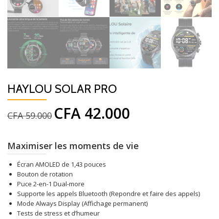
HAYLOU SOLAR PRO
CFA
42.000
Le
Le
CFA
59.000
prix
prix
initial
actuel
était :
est :
Maximiser les moments de vie
CFA 59.000.
CFA 42.000.
Écran AMOLED de 1,43 pouces
Bouton de rotation
Puce 2-en-1 Dual-more
Supporte les appels Bluetooth (Repondre et faire des appels)
Mode Always Display (Affichage permanent)
Tests de stress et d’humeur