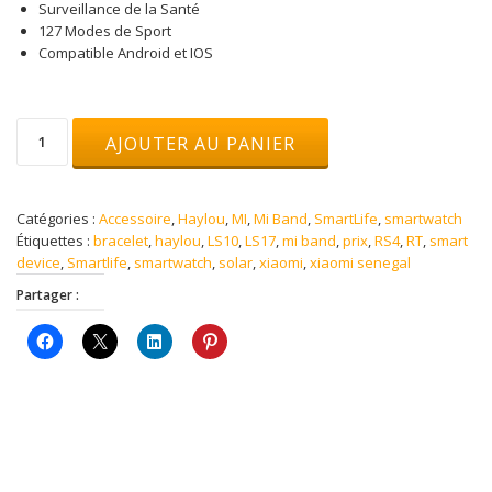
Surveillance de la Santé
127 Modes de Sport
Compatible Android et IOS
quantité
AJOUTER AU PANIER
de
HAYLOU
Solar
Pro
Catégories :
Accessoire
,
Haylou
,
MI
,
Mi Band
,
SmartLife
,
smartwatch
Étiquettes :
bracelet
,
haylou
,
LS10
,
LS17
,
mi band
,
prix
,
RS4
,
RT
,
smart
device
,
Smartlife
,
smartwatch
,
solar
,
xiaomi
,
xiaomi senegal
Partager :