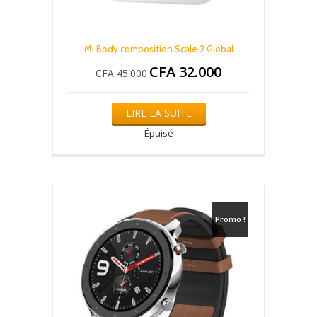
Mi Body composition Scale 2 Global
CFA
32.000
Le
Le
CFA
45.000
prix
prix
initial
actuel
était :
est :
LIRE LA SUITE
CFA 45.000.
CFA 32.000.
Épuisé
Promo !