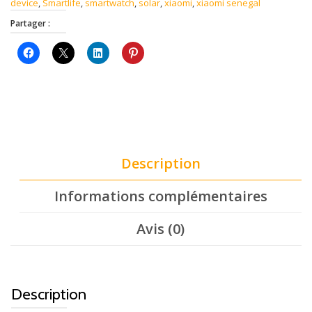
device
,
Smartlife
,
smartwatch
,
solar
,
xiaomi
,
xiaomi senegal
Partager :
Description
Informations complémentaires
Avis (0)
Description