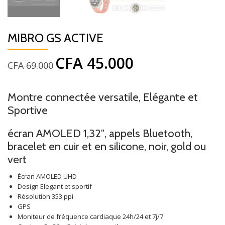
MIBRO GS ACTIVE
CFA
45.000
Le
Le
CFA
69.000
prix
prix
initial
actuel
était :
est :
Montre connectée versatile, Elégante et
CFA 69.000.
CFA 45.000.
Sportive
écran AMOLED 1,32″, appels Bluetooth,
bracelet en cuir et en silicone, noir, gold ou
vert
Écran AMOLED UHD
Design Elegant et sportif
Résolution 353 ppi
GPS
Moniteur de fréquence cardiaque 24h/24 et 7j/7