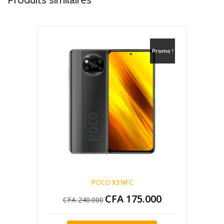
Promo !
POCO X3 NFC
CFA
175.000
Le
Le
CFA
240.000
prix
prix
initial
actuel
Ce