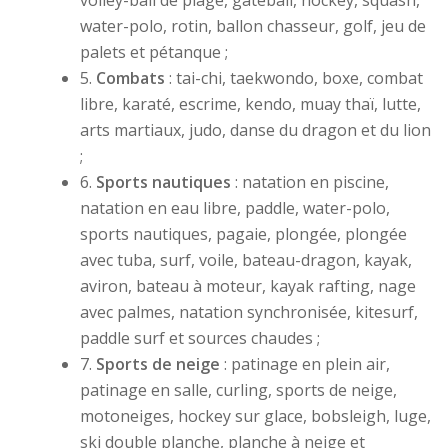
volley-ball de plage, gateball, hockey, squash,
water-polo, rotin, ballon chasseur, golf, jeu de
palets et pétanque ;
5.
Combats
: tai-chi, taekwondo, boxe, combat
libre, karaté, escrime, kendo, muay thaï, lutte,
arts martiaux, judo, danse du dragon et du lion
;
6.
Sports nautiques
: natation en piscine,
natation en eau libre, paddle, water-polo,
sports nautiques, pagaie, plongée, plongée
avec tuba, surf, voile, bateau-dragon, kayak,
aviron, bateau à moteur, kayak rafting, nage
avec palmes, natation synchronisée, kitesurf,
paddle surf et sources chaudes ;
7.
Sports de neige
: patinage en plein air,
patinage en salle, curling, sports de neige,
motoneiges, hockey sur glace, bobsleigh, luge,
ski double planche, planche à neige et