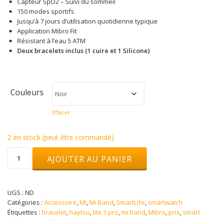
Capteur SpO2 – Suivi du sommeil
150 modes sportifs
Jusqu’à 7 jours d’utilisation quotidienne typique
Application Mibro Fit
Résistant à l’eau 5 ATM
Deux bracelets inclus (1 cuire et 1 Silicone)
Couleurs
Effacer
2 en stock (peut être commandé)
quantité
AJOUTER AU PANIER
de
Mibro
GS
Active
UGS :
ND
Catégories :
Accessoire
,
MI
,
Mi Band
,
SmartLife
,
smartwatch
Étiquettes :
bracelet
,
haylou
,
lite 3 pro
,
mi band
,
Mibro
,
prix
,
smart