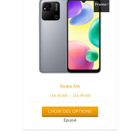
Promo !
Redmi 10A
Plage
CFA
90.000
–
CFA
99.000
de
Ce
prix :
CHOIX DES OPTIONS
produit
CFA 90.000
a
Épuisé
à
plusieurs
CFA 99.000
variations.
Les