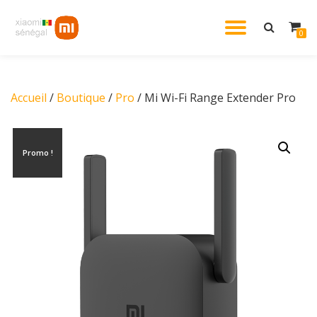
DÉPLIE
0
Aller
au
LA
contenu
Accueil
/
Boutique
/
Pro
/ Mi Wi-Fi Range Extender Pro
NAVIG
Promo !