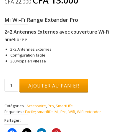
CFA
13.000
CFA
22.000
prix
prix
initial
actuel
était :
est :
Mi Wi-Fi Range Extender
Pro
CFA 22.000.
CFA 13.000.
2×2 Antennes Externes avec couverture Wi-Fi
améliorée
2×2 Antennes Externes
Configuration facile
300Mbps en vitesse
quantité
AJOUTER AU PANIER
de
Mi
Wi-
Fi
Catégories :
Accessoire
,
Pro
,
SmartLife
Range
Étiquettes :
Facile; smartlife
,
Mi
,
Pro
,
Wifi
,
Wifi extender
Extender
Partager :
Pro