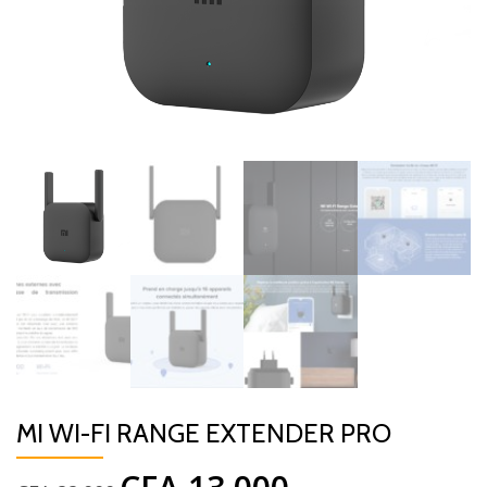
MI WI-FI RANGE EXTENDER PRO
Le
Le