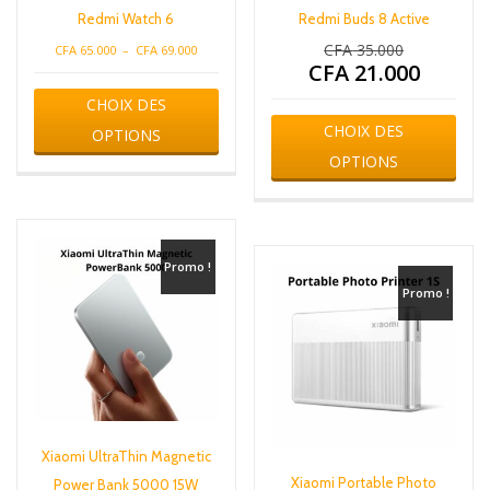
Redmi Watch 6
Redmi Buds 8 Active
CFA
35.000
Plage
Le
CFA
65.000
–
CFA
69.000
CFA
21.000
de
prix
Le
Ce
prix :
initial
prix
CHOIX DES
produit
Ce
CFA 65.000
était :
actuel
a
CHOIX DES
produ
OPTIONS
à
CFA 35.000.
est :
plusieurs
a
CFA 69.000
OPTIONS
CFA 21.000.
variations.
plusi
Les
varia
options
Les
peuvent
opti
être
peuv
Promo !
choisies
être
Promo !
sur
chois
la
sur
page
la
du
page
produit
du
produ
Xiaomi UltraThin Magnetic
Xiaomi Portable Photo
Power Bank 5000 15W