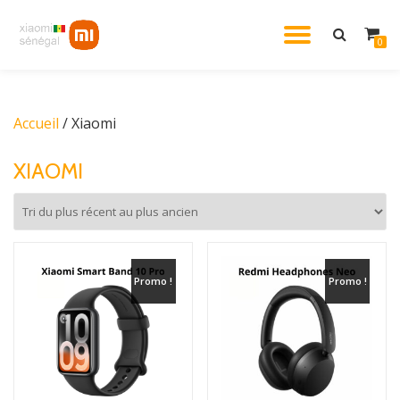
DÉPLIE
0
Aller
au
LA
contenu
Accueil
/ Xiaomi
NAVIG
XIAOMI
Promo !
Promo !